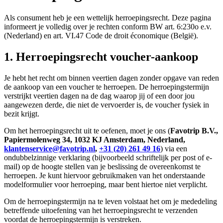
Als consument heb je een wettelijk herroepingsrecht. Deze pagina
informeert je volledig over je rechten conform BW art. 6:230o e.v.
(Nederland) en art. VI.47 Code de droit économique (België).
1. Herroepingsrecht voucher-aankoop
Je hebt het recht om binnen veertien dagen zonder opgave van reden
de aankoop van een voucher te herroepen. De herroepingstermijn
verstrijkt veertien dagen na de dag waarop jij of een door jou
aangewezen derde, die niet de vervoerder is, de voucher fysiek in
bezit krijgt.
Om het herroepingsrecht uit te oefenen, moet je ons (
Favotrip B.V.,
Papiermolenweg 34, 1032 KJ Amsterdam, Nederland,
klantenservice@favotrip.nl
,
+31 (20) 261 49 16
) via een
ondubbelzinnige verklaring (bijvoorbeeld schriftelijk per post of e-
mail) op de hoogte stellen van je beslissing de overeenkomst te
herroepen. Je kunt hiervoor gebruikmaken van het onderstaande
modelformulier voor herroeping, maar bent hiertoe niet verplicht.
Om de herroepingstermijn na te leven volstaat het om je mededeling
betreffende uitoefening van het herroepingsrecht te verzenden
voordat de herroepingstermijn is verstreken.