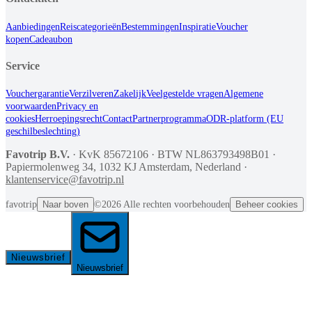
Aanbiedingen
Reiscategorieën
Bestemmingen
Inspiratie
Voucher
kopen
Cadeaubon
Service
Vouchergarantie
Verzilveren
Zakelijk
Veelgestelde vragen
Algemene
voorwaarden
Privacy en
cookies
Herroepingsrecht
Contact
Partnerprogramma
ODR-platform (EU
geschilbeslechting)
Favotrip B.V.
·
KvK
85672106 ·
BTW
NL863793498B01 ·
Papiermolenweg 34, 1032 KJ Amsterdam,
Nederland
·
klantenservice@favotrip.nl
favotrip
Naar boven
©2026 Alle rechten voorbehouden
Beheer cookies
Nieuwsbrief
Nieuwsbrief