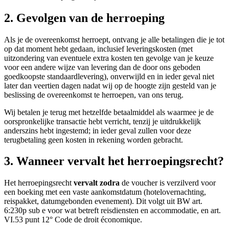
2. Gevolgen van de herroeping
Als je de overeenkomst herroept, ontvang je alle betalingen die je tot
op dat moment hebt gedaan, inclusief leveringskosten (met
uitzondering van eventuele extra kosten ten gevolge van je keuze
voor een andere wijze van levering dan de door ons geboden
goedkoopste standaardlevering), onverwijld en in ieder geval niet
later dan veertien dagen nadat wij op de hoogte zijn gesteld van je
beslissing de overeenkomst te herroepen, van ons terug.
Wij betalen je terug met hetzelfde betaalmiddel als waarmee je de
oorspronkelijke transactie hebt verricht, tenzij je uitdrukkelijk
anderszins hebt ingestemd; in ieder geval zullen voor deze
terugbetaling geen kosten in rekening worden gebracht.
3. Wanneer vervalt het herroepingsrecht?
Het herroepingsrecht
vervalt zodra
de voucher is verzilverd voor
een boeking met een vaste aankomstdatum (hotelovernachting,
reispakket, datumgebonden evenement). Dit volgt uit BW art.
6:230p sub e voor wat betreft reisdiensten en accommodatie, en art.
VI.53 punt 12° Code de droit économique.