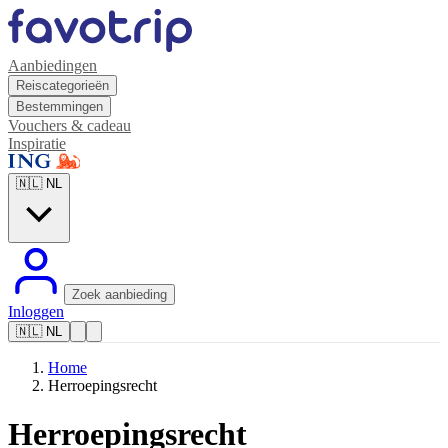
Aanbiedingen
Reiscategorieën
Bestemmingen
Vouchers & cadeau
Inspiratie
🇳🇱
NL
Zoek aanbieding
Inloggen
🇳🇱
NL
Home
Herroepingsrecht
Herroepingsrecht