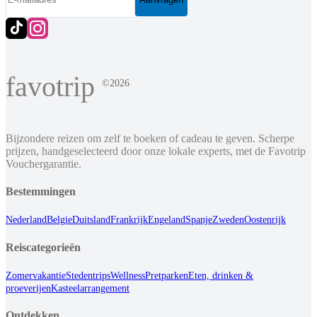
favotrip
©2026
Bijzondere reizen om zelf te boeken of cadeau te geven. Scherpe
prijzen, handgeselecteerd door onze lokale experts, met de Favotrip
Vouchergarantie.
Bestemmingen
Nederland
Belgie
Duitsland
Frankrijk
Engeland
Spanje
Zweden
Oostenrijk
Reiscategorieën
Zomervakantie
Stedentrips
Wellness
Pretparken
Eten, drinken &
proeverijen
Kasteelarrangement
Ontdekken