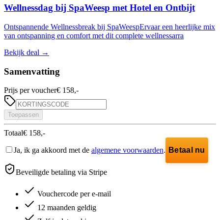
Wellnessdag bij SpaWeesp met Hotel en Ontbijt
Ontspannende Wellnessbreak bij SpaWeespErvaar een heerlijke mix
van ontspanning en comfort met dit complete wellnessarra
Bekijk deal
→
Samenvatting
Prijs per voucher
€ 158,-
Toepassen
Totaal
€ 158,-
Ja, ik ga akkoord met de
algemene voorwaarden
.
Betaal nu
Beveiligde betaling via Stripe
Vouchercode per e-mail
12 maanden geldig