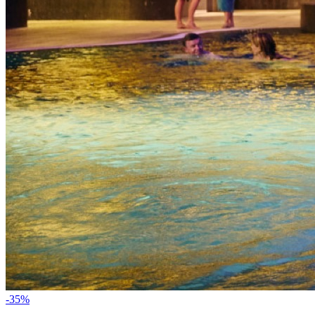
-
35
%