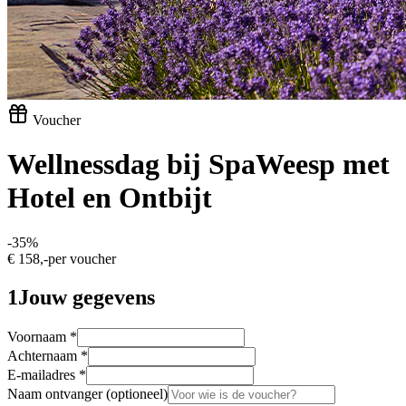
Voucher
Wellnessdag bij SpaWeesp met
Hotel en Ontbijt
-
35
%
€ 158,-
per voucher
1
Jouw gegevens
Voornaam
*
Achternaam
*
E-mailadres
*
Naam ontvanger
(optioneel)