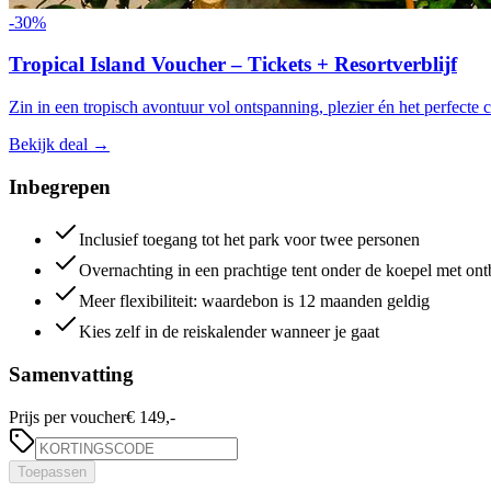
-
30
%
Tropical Island Voucher – Tickets + Resortverblijf
Zin in een tropisch avontuur vol ontspanning, plezier én het perfecte
Bekijk deal
→
Inbegrepen
Inclusief toegang tot het park voor twee personen
Overnachting in een prachtige tent onder de koepel met ontb
Meer flexibiliteit: waardebon is 12 maanden geldig
Kies zelf in de reiskalender wanneer je gaat
Samenvatting
Prijs per voucher
€ 149,-
Toepassen