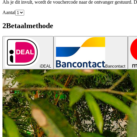
Als je dit invult, wordt de vouchercode naar de ontvanger gestuurd. D
Aantal
2
Betaalmethode
iDEAL
Bancontact