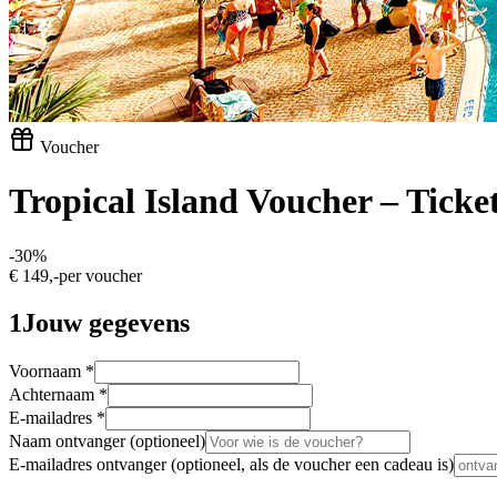
Voucher
Tropical Island Voucher – Ticket
-
30
%
€ 149,-
per voucher
1
Jouw gegevens
Voornaam
*
Achternaam
*
E-mailadres
*
Naam ontvanger
(optioneel)
E-mailadres ontvanger
(optioneel, als de voucher een cadeau is)