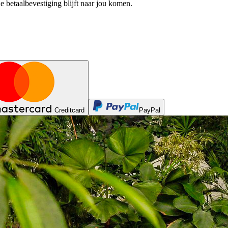
e betaalbevestiging blijft naar jou komen.
Creditcard
PayPal