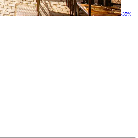
-
35
%