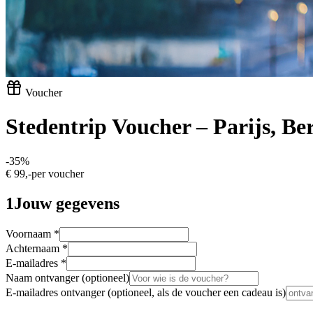
Voucher
Stedentrip Voucher – Parijs, Be
-
35
%
€ 99,-
per voucher
1
Jouw gegevens
Voornaam
*
Achternaam
*
E-mailadres
*
Naam ontvanger
(optioneel)
E-mailadres ontvanger
(optioneel, als de voucher een cadeau is)