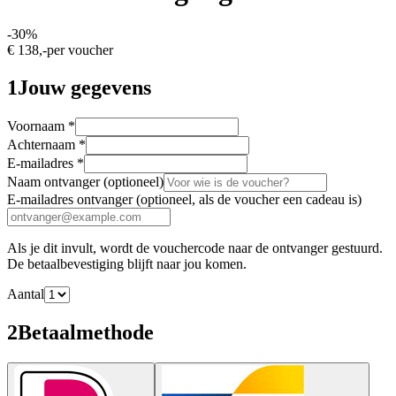
-
30
%
€ 138,-
per voucher
1
Jouw gegevens
Voornaam
*
Achternaam
*
E-mailadres
*
Naam ontvanger
(optioneel)
E-mailadres ontvanger
(optioneel, als de voucher een cadeau is)
Als je dit invult, wordt de vouchercode naar de ontvanger gestuurd.
De betaalbevestiging blijft naar jou komen.
Aantal
2
Betaalmethode