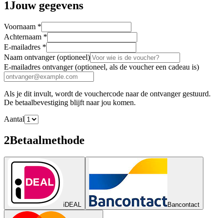
1
Jouw gegevens
Voornaam
*
Achternaam
*
E-mailadres
*
Naam ontvanger
(optioneel)
E-mailadres ontvanger
(optioneel, als de voucher een cadeau is)
Als je dit invult, wordt de vouchercode naar de ontvanger gestuurd.
De betaalbevestiging blijft naar jou komen.
Aantal
2
Betaalmethode
iDEAL
Bancontact