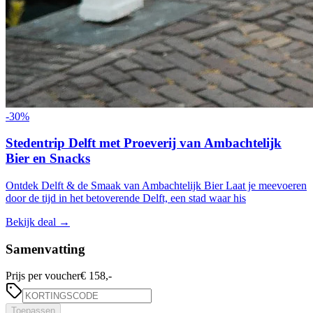
-
30
%
Stedentrip Delft met Proeverij van Ambachtelijk
Bier en Snacks
Ontdek Delft & de Smaak van Ambachtelijk Bier Laat je meevoeren
door de tijd in het betoverende Delft, een stad waar his
Bekijk deal
→
Samenvatting
Prijs per voucher
€ 158,-
Toepassen