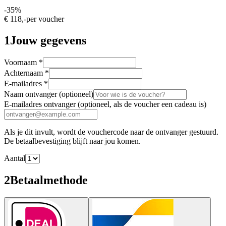
-
35
%
€ 118,-
per voucher
1
Jouw gegevens
Voornaam
*
Achternaam
*
E-mailadres
*
Naam ontvanger
(optioneel)
E-mailadres ontvanger
(optioneel, als de voucher een cadeau is)
Als je dit invult, wordt de vouchercode naar de ontvanger gestuurd.
De betaalbevestiging blijft naar jou komen.
Aantal
2
Betaalmethode