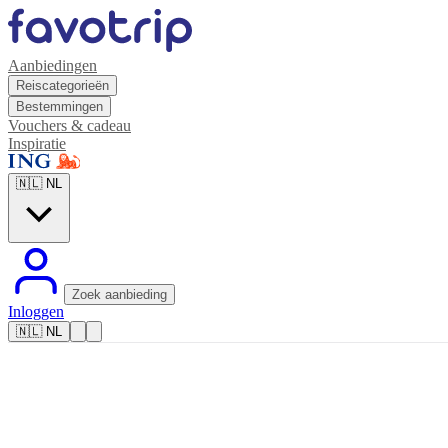
Aanbiedingen
Reiscategorieën
Bestemmingen
Vouchers & cadeau
Inspiratie
🇳🇱
NL
Zoek aanbieding
Inloggen
🇳🇱
NL