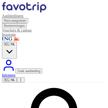
Aanbiedingen
Reiscategorieën
Bestemmingen
Vouchers & cadeau
Inspiratie
🇳🇱
NL
Zoek aanbieding
Inloggen
🇳🇱
NL