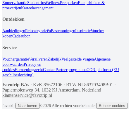
Zomervakantie
Stedentrips
Wellness
Pretparken
Eten, drinken &
proeverijen
Kasteelarrangement
Ontdekken
Aanbiedingen
Reiscategorieën
Bestemmingen
Inspiratie
Voucher
kopen
Cadeaubon
Service
Vouchergarantie
Verzilveren
Zakelijk
Veelgestelde vragen
Algemene
voorwaarden
Privacy en
cookies
Herroepingsrecht
Contact
Partnerprogramma
ODR-platform (EU
geschilbeslechting)
Favotrip B.V.
·
KvK
85672106 ·
BTW
NL863793498B01 ·
Papiermolenweg 34, 1032 KJ Amsterdam,
Nederland
·
klantenservice@favotrip.nl
favotrip
Naar boven
©2026 Alle rechten voorbehouden
Beheer cookies