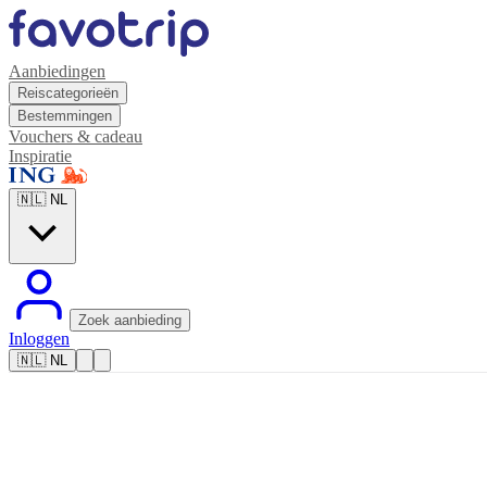
Aanbiedingen
Reiscategorieën
Bestemmingen
Vouchers & cadeau
Inspiratie
🇳🇱
NL
Zoek aanbieding
Inloggen
🇳🇱
NL